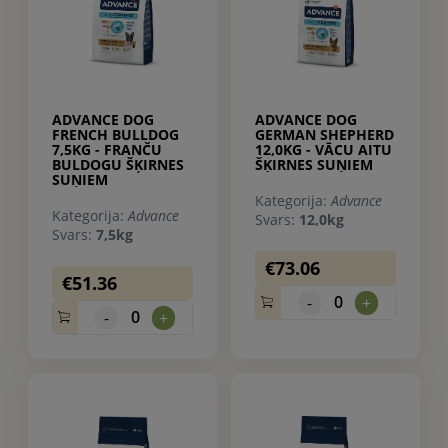
ADVANCE DOG
ADVANCE DOG
FRENCH BULLDOG
GERMAN SHEPHERD
7,5KG - FRANČU
12,0KG - VĀCU AITU
BULDOGU ŠĶIRNES
ŠĶIRNES SUŅIEM
SUŅIEM
Kategorija:
Advance
Kategorija:
Advance
Svars:
12,0kg
Svars:
7,5kg
€73.06
€51.36
0
-
+
0
-
+