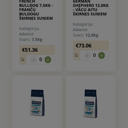
FRENCH
GERMAN
BULLDOG 7,5KG -
SHEPHERD 12,0KG
FRANČU
- VĀCU AITU
BULDOGU
ŠĶIRNES SUŅIEM
ŠĶIRNES SUŅIEM
Kategorija:
Kategorija:
Advance
Advance
Svars:
12,0kg
Svars:
7,5kg
€73.06
€51.36
0
-
+
0
-
+