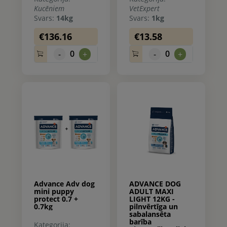
Kucēniem
VetExpert
Svars:
14kg
Svars:
1kg
€136.16
€13.58
0
0
-
+
-
+
Advance Adv dog
ADVANCE DOG
mini puppy
ADULT MAXI
protect 0.7 +
LIGHT 12KG -
0.7kg
pilnvērtīga un
sabalansēta
barība
Kategorija: