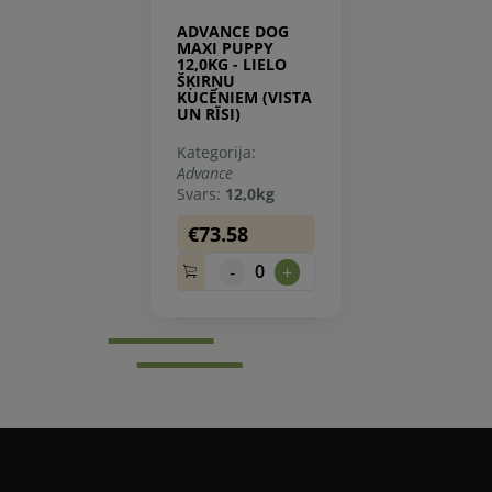
ADVANCE DOG
MAXI PUPPY
12,0KG - LIELO
ŠĶIRŅU
KUCĒNIEM (VISTA
UN RĪSI)
Kategorija:
Advance
Svars:
12,0kg
€73.58
0
-
+