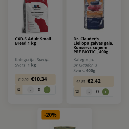
CXD-S Adult Small
Dr. Clauder's
Breed 1 kg
Liellopu galvas gaļa,
Konservs suņiem
PRE BIOTIC , 400g
Kategorija:
Specific
Kategorija:
Svars:
1 kg
Dr.Clauder´s
Svars:
400g
€10.34
€12.92
€2.42
€2.85
0
-
+
0
-
+
-20%