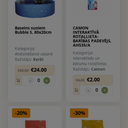
Baseins suņiem
CAMON
Bubble S, 80x20cm
INTERAKTĪVĀ
ROTAĻLIETA-
BARĪBAS PADEVĒJS,
AH535/A
Kategorija:
Kategorija:
Atvēsināšanai vasarā
Interaktīvās un
Ražotājs:
Kerbl
kārumu rotaļlietas
€24.00
Ražotājs:
Camon
€40.00
€2.00
0
-
+
€4.00
0
-
+
-20%
-30%