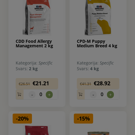
CDD Food Allergy
CPD-M Puppy
Management 2 kg
Medium Breed 4 kg
Kategorija:
Specific
Kategorija:
Specific
Svars:
2 kg
Svars:
4 kg
€21.21
€28.92
€26.51
€41.31
0
0
-
+
-
+
-20%
-15%