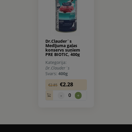
Dr.Clauder´s
Medījuma gaļas
konservs suņiem
PRE BIOTIC, 400g
Kategorija:
Dr.Clauder´s
Svars:
400g
€2.28
€2.85
0
-
+