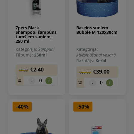
7pets Black
Baseins suņiem
Shampoo, šampūns
Bubble M 120x30cm
tumšiem suņiem,
250 ml
Kategorija:
Šampūni
Kategorija:
Tilpums:
250ml
Atvēsināšanai vasarā
Ražotājs:
Kerbl
€2.40
€4.80
€39.00
€65.00
0
-
+
0
-
+
-40%
-50%