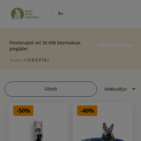
En
Pievienojiet vel 30.00€ bezmaksas
piegādei
Suņiem
/
I Z D E V Ī G I
Filtrēt
-50%
-40%