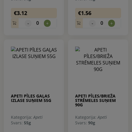
€3.12
€1.56
0
0
-
+
-
+
APETI PĪLES GAĻAS
APETI PĪLES/BRIEŽA
IZLASE SUŅIEM 55G
STRĒMELES SUŅIEM
90G
Kategorija:
Apeti
Kategorija:
Apeti
Svars:
55g
Svars:
90g