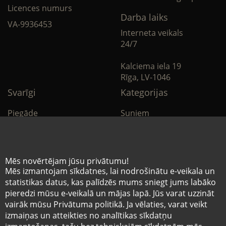
Licences numurs
Darba laiks
VA-9936453
Interneta veikals
24/7
Kalciema iela 19
Rīga, LV-1046
Svarīgi
Kategorijas
Piegāde
Suņiem
Apmaksa
Kaķiem
Noteikumi
Citi
Mēs novērtējam jūsu privātumu!
Mēs izmantojam sīkdatnes, lai nodrošinātu e-veikala un
Privātuma politika
E-Aptieka
statistikas datus, kas palīdzēs mums sniegt jums labāko
pieredzi mūsu e-veikalā un mājas lapā. Jūs varat uzzināt
Sīkdatņu noteikumi
vairāk mūsu Privātuma politikā. Ja vēlaties, varat veikt
izmaiņas un atteikties no analītikas sīkdatņu