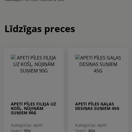
Līdzīgas preces
APETI PĪLES FILEJA UZ
APETI PĪLES GAĻAS
KOŠĻ. NŪJIŅĀM
DESIŅAS SUŅIEM 45G
SUŅIEM 90G
Kategorija:
Apeti
Kategorija:
Apeti
Svars:
90g
Svars:
45g