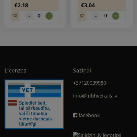
€2.18
€3.04
0
0
-
+
-
+
Licenzes
Saziņai
+37120039980
info@mbhveikals.lv
facebook