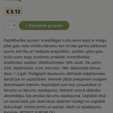
€ 3.12
+ Pievienot grozam
Papildbarība suņiem. Kraukšķīgas trušu ausis kopā ar maigu
pīles gaļu rada unikālu kārumu, kas ne tikai garšos jebkuram
sunim, bet liks arī nedaudz piepūlēties. Sastāvs: pīles gaļa,
trušu ausis augu izcelsmes produkti, minerālvielas.
Analītiskais sastāvs: Olbaltumvielas: 34%, tauki: 3%, pelni:
4,5%, šķiedrvielas: 0,2%, mitrums: 18%. Maksimālā dienas
deva: 1-2 gab. Pielāgojiet daudzumu atbilstoši mājdzīvnieka
kondīcijai un vajadzībām. Vienmēr jābūt pieejamam svaigam
dzeramajam ūdenim. Neatstājiet suni bez uzraudzības ar
kārumu un kārumu iepakojumu. Nelietot uzturā skābekļa
absorbētāju, kas atrodas kārumu iepakojumā. Uzglabāt vēsā
un sausā vietā, pēc atvēršanas atkārtoti noslēgt un uzglabāt
ledusskapī. Izlietot pirms un partija: skatīt uz iepakojuma.
Ražotājs: PETFEST EUROPE OÜ