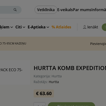
Vetklīnika
E-veikals
Par mums
Informā
aķiem
Citi
E-Aptieka
% Atlaides
Ienākt
O 75-95CM KAZEŅU
Pievienoj
HURTTA KOMB EXPEDITIO
Kategorija: Hurtta
Ražotājs:
Hurtta
€ 63.60