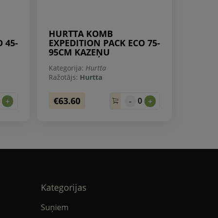
HURTTA KOMB
 45-
EXPEDITION PACK ECO 75-
95CM KAZEŅU
Kategorija:
Hurtta
Ražotājs:
Hurtta
€63.60
0
0
+
-
+
Kategorijas
Suņiem