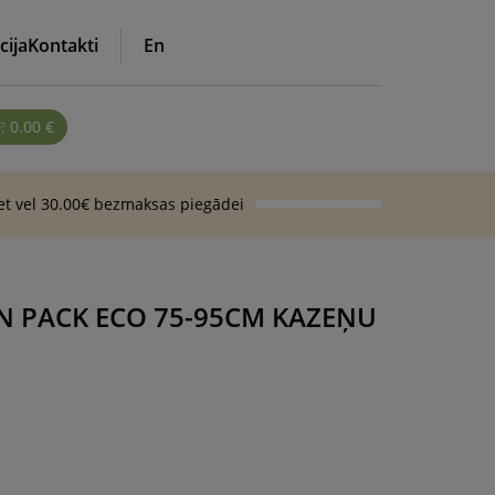
cija
Kontakti
En
0.00
€
iet vel 30.00€ bezmaksas piegādei
N PACK ECO 75-95CM KAZEŅU