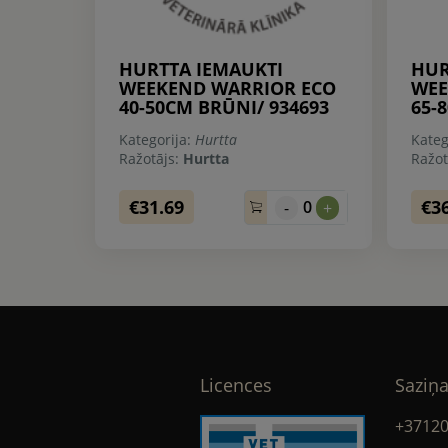
HURTTA IEMAUKTI
HUR
WEEKEND WARRIOR ECO
WEE
40-50CM BRŪNI/ 934693
65-
Kategorija:
Hurtta
Kateg
Ražotājs:
Hurtta
Ražot
€31.69
€3
0
-
+
Licences
Saziņa
+3712