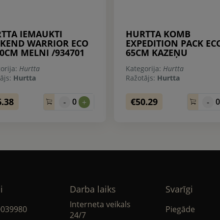
TTA IEMAUKTI
HURTTA KOMB
KEND WARRIOR ECO
EXPEDITION PACK ECO
80CM MELNI /934701
65CM KAZEŅU
orija:
Hurtta
Kategorija:
Hurtta
ājs:
Hurtta
Ražotājs:
Hurtta
6.38
€50.29
0
-
+
-
i
Darba laiks
Svarīgi
Interneta veikals
0039980
Piegāde
24/7