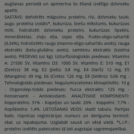
augšanas periodā un apmierina šo ēšanā izvēlīgo dzīvnieku
apetīti.
SASTĀVS: dehidrēts mājputnu proteīns, rīsi, dzīvnieku tauki,
augu proteīna izolāts*, kukurūza, biešu mīkstums, kukurūzas
milti, hidrolizēti dzīvnieku proteīni, kukurūzas lipeklis,
minerālvielas, zivju eļļa, sojas eļļa, frukto-oligo-saharīdi
(0,34%), hidroliztēts raugs (manno-oligo-saharīdu avots), rauga
ekstrakts (beta-glukānu avots), samteņu ekstrakts (luteīna
avots). PIEDEVAS (uz kg): Uzturfizioloģiskās piedevas: Vitamīns
A: 21500 SV, Vitamīns D3: 1000 SV, Vitamīns E: 510 mg, E1
(Dzelzs): 38 mg, E2 (Jods): 3,8 mg, E4 (Varš): 12 mg, E5
(Mangāns): 49 mg, E6 (Cinks): 126 mg, E8 (Selēns): 0,06 mg -
Tehnoloģiskās piedevas: Nogulumizcelsmes klinoptilolīts: 10 g
- Organolep-tiskās piedevas: Yucca ekstrakts: 125 mg -
Konservanti - Antioksidanti. ANALĪTISKIE KOMPONENTI:
Kopproteīns: 31% - Kopeļļas un tauki: 20% - Koppelni: 7,7% -
Kopšķiedra: 1,4%. LIETOŠANAS VEIDS: skatīt tabulu. Partijas
kods, rūpnīcas reģistrācijas numurs un derīguma termiņš:
skat. uz iepakojuma. Uzglabāt sausā un vēsā vietā. *L.I.P.:
proteīns izvēlēts pateicoties tā ļoti augstajai sagremojamībai.