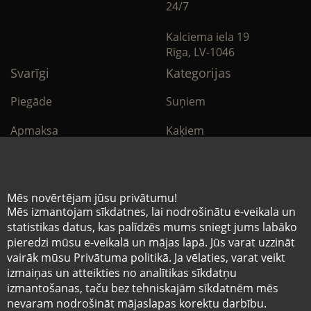
24/7
Kalciema iela 19
Rīga, LV-1046
Svarīgi
Kategorijas
Piegāde
Suņiem
Apmaksa
Kaķiem
Noteikumi
Citi
Privātuma politika
E-Aptieka
Mēs novērtējam jūsu privātumu!
Mēs izmantojam sīkdatnes, lai nodrošinātu e-veikala un
Sīkdatņu noteikumi
statistikas datus, kas palīdzēs mums sniegt jums labāko
pieredzi mūsu e-veikalā un mājas lapā. Jūs varat uzzināt
vairāk mūsu Privātuma politikā. Ja vēlaties, varat veikt
© Mazo brāļu hospitālis 2026
izmaiņas un atteikties no analītikas sīkdatņu
Pēdējais tīmekļvietnē ievietotās informācijas
izmantošanas, taču bez tehniskajām sīkdatnēm mēs
atjaunošanas datums 07.08.2026
nevaram nodrošināt mājaslapas korektu darbību.