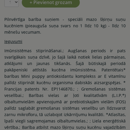
+ Pievienot grozam
Pilnvērtīga barība suņiem - speciāli mazo šķirņu suņu
kucēniem (pieauguša suņa svars no 1 līdz 10 kg) - līdz 10
mēnešu vecumam.
Ieguvumi
Imūnsistēmas stiprināšanai.; Augšanas periods ir pats
svarīgākais suņa dzīvē, jo šajā laikā notiek lielas pārmaiņas,
atklājumi un jaunas tikšanās. Šajā būtiskajā periodā
pakāpeniski attīstās kucēna imūnsistēma. Patentētais*
barības Mini puppy antioksidantu komplekss ar E vitamīnu
palīdz stiprināt kucēnu organisma dabiskās aizsargspējas. *
Francijas patents Nr. EP1146870.; ; Gremošanas sistēmas
veselībai.; Barības vielas ar ļoti kvalitatīvām (L.I.P.*)
olbaltumvielām apvienojumā ar prebiotiskajām vielām (FOS)
palīdz saglabāt gremošanas sistēmas veselību un līdzsvarot
zarnu mikroﬂoru, tā uzlabojot izkārnījumu kvalitāti. *Atlasītas,
īpaši viegli sagremojamas olbaltumvielas.; ; Liela enerģētiskā
vērtība.; Barība atbilst mazo šķirņu suņu kucēnu vajadzībām