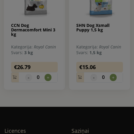
CCN Dog
SHN Dog Xsmall
Dermacomfort Mini 3
Puppy 1,5 kg
kg
Kategorija:
Royal Canin
Kategorija:
Royal Canin
Svars:
3 kg
Svars:
1,5 kg
€26.79
€15.06
0
0
-
+
-
+
Licences
Saziņai