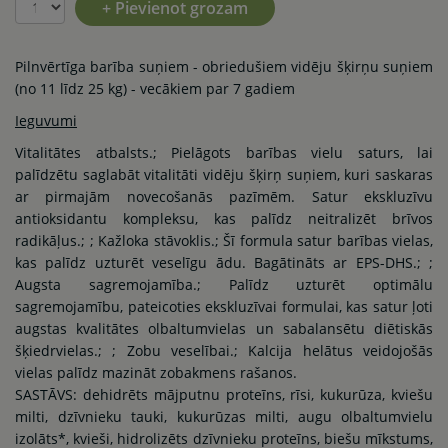
+ Pievienot grozam
Pilnvērtīga barība suņiem - obriedušiem vidēju šķirņu suņiem
(no 11 līdz 25 kg) - vecākiem par 7 gadiem
Ieguvumi
Vitalitātes atbalsts.; Pielāgots barības vielu saturs, lai
palīdzētu saglabāt vitalitāti vidēju šķirņ suņiem, kuri saskaras
ar pirmajām novecošanās pazīmēm. Satur ekskluzīvu
antioksidantu kompleksu, kas palīdz neitralizēt brīvos
radikāļus.; ; Kažloka stāvoklis.; Šī formula satur barības vielas,
kas palīdz uzturēt veselīgu ādu. Bagātināts ar EPS-DHS.; ;
Augsta sagremojamība.; Palīdz uzturēt optimālu
sagremojamību, pateicoties ekskluzīvai formulai, kas satur ļoti
augstas kvalitātes olbaltumvielas un sabalansētu diētiskās
šķiedrvielas.; ; Zobu veselībai.; Kalcija helātus veidojošās
vielas palīdz mazināt zobakmens rašanos.
SASTĀVS: dehidrēts mājputnu proteīns, rīsi, kukurūza, kviešu
milti, dzīvnieku tauki, kukurūzas milti, augu olbaltumvielu
izolāts*, kvieši, hidrolizēts dzīvnieku proteīns, biešu mīkstums,