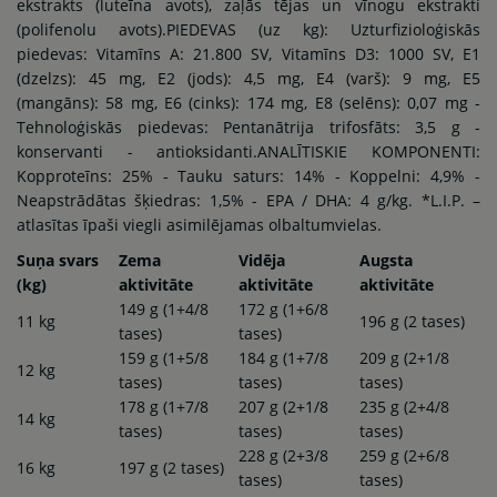
ekstrakts (luteīna avots), zaļās tējas un vīnogu ekstrakti
(polifenolu avots).PIEDEVAS (uz kg): Uzturfizioloģiskās
piedevas: Vitamīns A: 21.800 SV, Vitamīns D3: 1000 SV, E1
(dzelzs): 45 mg, E2 (jods): 4,5 mg, E4 (varš): 9 mg, E5
(mangāns): 58 mg, E6 (cinks): 174 mg, E8 (selēns): 0,07 mg -
Tehnoloģiskās piedevas: Pentanātrija trifosfāts: 3,5 g -
konservanti - antioksidanti.ANALĪTISKIE KOMPONENTI:
Kopproteīns: 25% - Tauku saturs: 14% - Koppelni: 4,9% -
Neapstrādātas šķiedras: 1,5% - EPA / DHA: 4 g/kg. *L.I.P. –
atlasītas īpaši viegli asimilējamas olbaltumvielas.
Suņa svars
Zema
Vidēja
Augsta
(kg)
aktivitāte
aktivitāte
aktivitāte
149 g (1+4/8
172 g (1+6/8
11 kg
196 g (2 tases)
tases)
tases)
159 g (1+5/8
184 g (1+7/8
209 g (2+1/8
12 kg
tases)
tases)
tases)
178 g (1+7/8
207 g (2+1/8
235 g (2+4/8
14 kg
tases)
tases)
tases)
228 g (2+3/8
259 g (2+6/8
16 kg
197 g (2 tases)
tases)
tases)