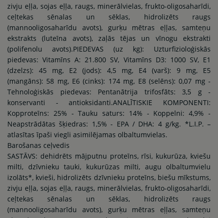
zivju eļļa, sojas eļļa, raugs, minerālvielas, frukto-oligosaharīdi,
ceļtekas sēnalas un sēklas, hidrolizēts raugs
(mannooligosaharīdu avots), gurķu mētras eļļas, samteņu
ekstrakts (luteīna avots), zaļās tējas un vīnogu ekstrakti
(polifenolu avots).PIEDEVAS (uz kg): Uzturfizioloģiskās
piedevas: Vitamīns A: 21.800 SV, Vitamīns D3: 1000 SV, E1
(dzelzs): 45 mg, E2 (jods): 4,5 mg, E4 (varš): 9 mg, E5
(mangāns): 58 mg, E6 (cinks): 174 mg, E8 (selēns): 0,07 mg -
Tehnoloģiskās piedevas: Pentanātrija trifosfāts: 3,5 g -
konservanti - antioksidanti.ANALĪTISKIE KOMPONENTI:
Kopproteīns: 25% - Tauku saturs: 14% - Koppelni: 4,9% -
Neapstrādātas šķiedras: 1,5% - EPA / DHA: 4 g/kg. *L.I.P. –
atlasītas īpaši viegli asimilējamas olbaltumvielas.
Barošanas ceļvedis
SASTĀVS: dehidrēts mājputnu proteīns, rīsi, kukurūza, kviešu
milti, dzīvnieku tauki, kukurūzas milti, augu olbaltumvielu
izolāts*, kvieši, hidrolizēts dzīvnieku proteīns, biešu mīkstums,
zivju eļļa, sojas eļļa, raugs, minerālvielas, frukto-oligosaharīdi,
ceļtekas sēnalas un sēklas, hidrolizēts raugs
(mannooligosaharīdu avots), gurķu mētras eļļas, samteņu