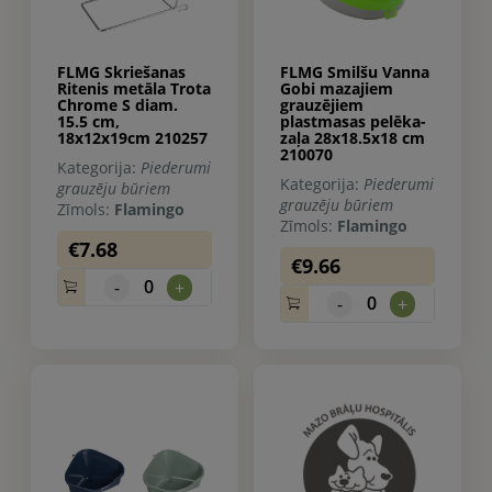
FLMG Skriešanas
FLMG Smilšu Vanna
Ritenis metāla Trota
Gobi mazajiem
Chrome S diam.
grauzējiem
15.5 cm,
plastmasas pelēka-
18x12x19cm 210257
zaļa 28x18.5x18 cm
210070
Kategorija:
Piederumi
Kategorija:
Piederumi
grauzēju būriem
grauzēju būriem
Zīmols:
Flamingo
Zīmols:
Flamingo
€7.68
€9.66
0
-
+
0
-
+