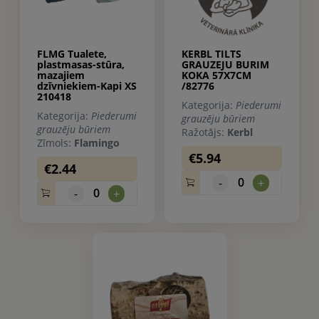
FLMG Tualete,
KERBL TILTS
plastmasas-stūra,
GRAUZEJU BURIM
mazajiem
KOKA 57X7CM
dzīvniekiem-Kapi XS
/82776
210418
Kategorija:
Piederumi
Kategorija:
Piederumi
grauzēju būriem
grauzēju būriem
Ražotājs:
Kerbl
Zīmols:
Flamingo
€5.94
€2.44
0
-
+
0
-
+