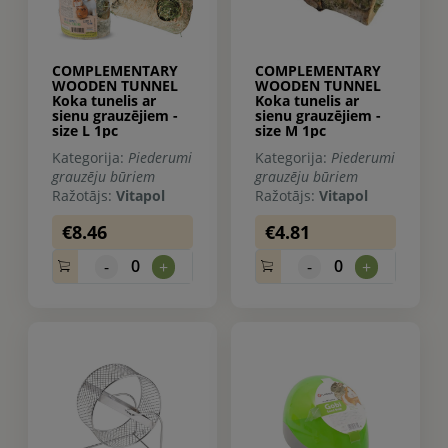
COMPLEMENTARY
COMPLEMENTARY
WOODEN TUNNEL
WOODEN TUNNEL
Koka tunelis ar
Koka tunelis ar
sienu grauzējiem -
sienu grauzējiem -
size L 1pc
size M 1pc
Kategorija:
Piederumi
Kategorija:
Piederumi
grauzēju būriem
grauzēju būriem
Ražotājs:
Vitapol
Ražotājs:
Vitapol
€8.46
€4.81
0
0
-
+
-
+