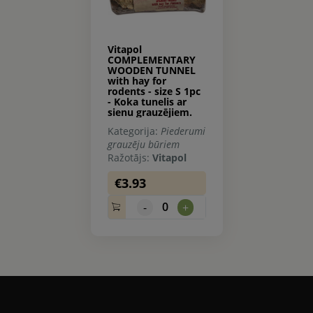
Vitapol
COMPLEMENTARY
WOODEN TUNNEL
with hay for
rodents - size S 1pc
- Koka tunelis ar
sienu grauzējiem.
Kategorija:
Piederumi
grauzēju būriem
Ražotājs:
Vitapol
€3.93
0
-
+