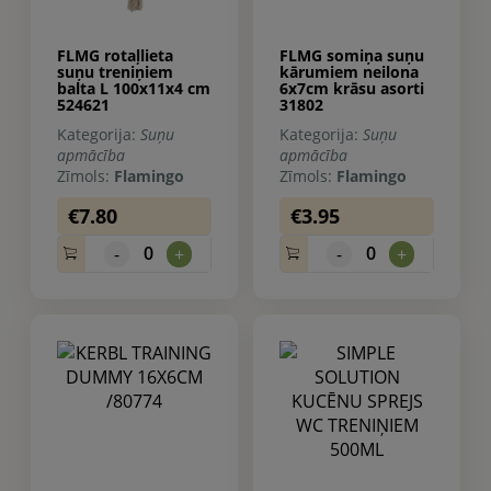
FLMG rotaļlieta
FLMG somiņa suņu
suņu treniņiem
kārumiem neilona
balta L 100x11x4 cm
6x7cm krāsu asorti
524621
31802
Kategorija:
Suņu
Kategorija:
Suņu
apmācība
apmācība
Zīmols:
Flamingo
Zīmols:
Flamingo
€7.80
€3.95
0
0
-
+
-
+