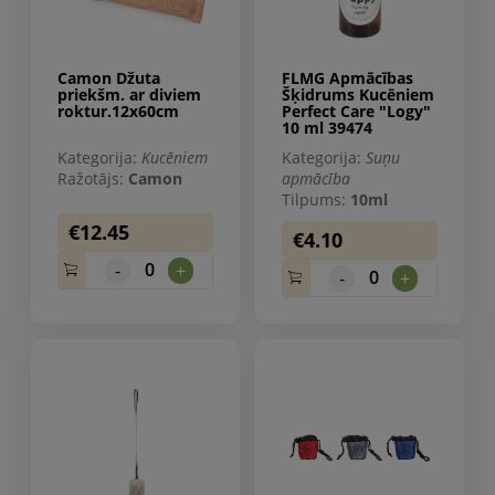
Camon Džuta
FLMG Apmācības
priekšm. ar diviem
Šķidrums Kucēniem
roktur.12x60cm
Perfect Care "Logy"
10 ml 39474
Kategorija:
Kucēniem
Kategorija:
Suņu
Ražotājs:
Camon
apmācība
Tilpums:
10ml
€12.45
€4.10
0
-
+
0
-
+