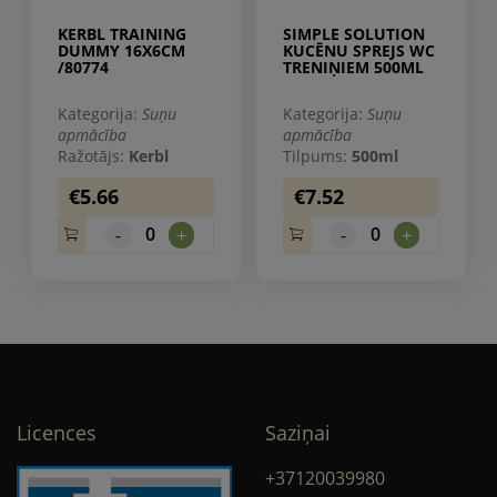
KERBL TRAINING
SIMPLE SOLUTION
DUMMY 16X6CM
KUCĒNU SPREJS WC
/80774
TRENIŅIEM 500ML
Kategorija:
Suņu
Kategorija:
Suņu
apmācība
apmācība
Ražotājs:
Kerbl
Tilpums:
500ml
€5.66
€7.52
0
0
-
+
-
+
Licences
Saziņai
+37120039980