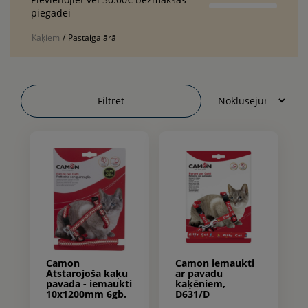
piegādei
Kaķiem
/
Pastaiga ārā
Filtrēt
Camon
Camon iemaukti
Atstarojoša kaķu
ar pavadu
pavada - iemaukti
kaķēniem,
10x1200mm 6gb.
D631/D