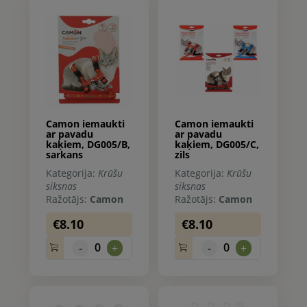
Camon iemaukti
Camon iemaukti
ar pavadu
ar pavadu
kaķiem, DG005/B,
kaķiem, DG005/C,
sarkans
zils
Kategorija:
Krūšu
Kategorija:
Krūšu
siksnas
siksnas
Ražotājs:
Camon
Ražotājs:
Camon
€8.10
€8.10
0
0
-
+
-
+