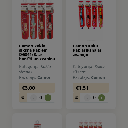
Camon kakla
Camon Kaķu
siksna kaķiem
kaklasiksna ar
DG041/B, ar
zvaniņu
bantīti un zvaniņu
Kategorija:
Kakla
Kategorija:
Kakla
siksnas
siksnas
Ražotājs:
Camon
Ražotājs:
Camon
€3.00
€1.51
0
0
-
+
-
+