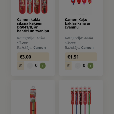
Camon kakla
Camon Kaķu
siksna kaķiem
kaklasiksna ar
DG041/B, ar
zvaniņu
bantīti un zvaniņu
Kategorija:
Kakla
Kategorija:
Kakla
siksnas
siksnas
Ražotājs:
Camon
Ražotājs:
Camon
€3.00
€1.51
0
0
-
+
-
+