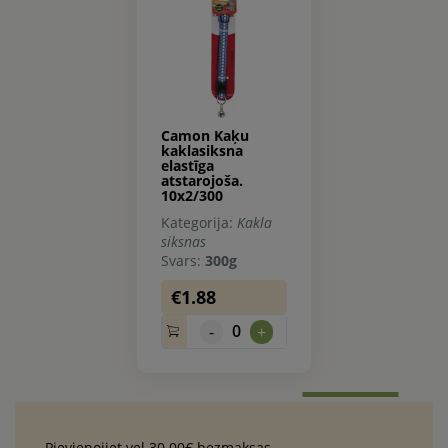
Camon Kaķu
kaklasiksna
elastīga
atstarojoša.
10x2/300
Kategorija:
Kakla
siksnas
Svars:
300g
€1.88
0
-
+
Pievienojiet vel 30.00€ bezmaksas