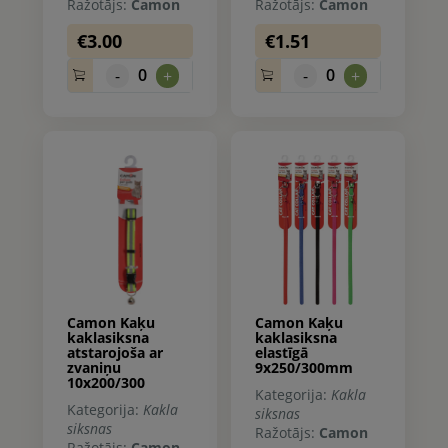
Ražotājs:
Camon
Ražotājs:
Camon
€3.00
€1.51
0
0
-
+
-
+
Camon Kaķu
Camon Kaķu
kaklasiksna
kaklasiksna
atstarojoša ar
elastīgā
zvaniņu
9x250/300mm
10x200/300
Kategorija:
Kakla
Kategorija:
Kakla
siksnas
siksnas
Ražotājs:
Camon
Ražotājs:
Camon