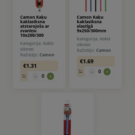
Camon Kaķu
Camon Kaķu
kaklasiksna
kaklasiksna
atstarojoša ar
elastīgā
zvaniņu
9x250/300mm
10x200/300
Kategorija:
Kakla
Kategorija:
Kakla
siksnas
siksnas
Ražotājs:
Camon
Ražotājs:
Camon
€1.69
€1.31
0
-
+
0
-
+