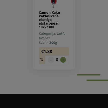
Camon Kaķu
kaklasiksna
elastīga
atstarojoša.
10x2/300
Kategorija:
Kakla
siksnas
Svars:
300g
€1.88
0
-
+