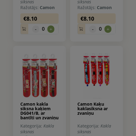
siksnas
siksnas
Ražotājs:
Camon
Ražotājs:
Camon
€8.10
€8.10
0
0
-
+
-
+
Camon kakla
Camon Kaķu
siksna kaķiem
kaklasiksna ar
DG041/B, ar
zvaniņu
bantīti un zvaniņu
Kategorija:
Kakla
Kategorija:
Kakla
siksnas
siksnas