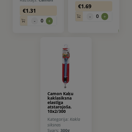
€1.69
€1.31
0
-
+
0
-
+
0.
Camon Kaķu
kaklasiksna
elastīga
atstarojoša.
10x2/300
Kategorija:
Kakla
siksnas
Svars:
300g