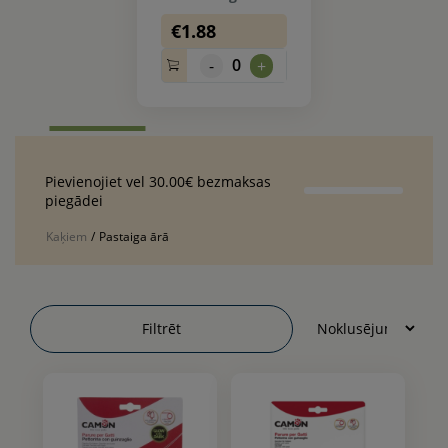
€1.88
0
-
+
Pievienojiet vel 30.00€ bezmaksas
piegādei
Kaķiem
/
Pastaiga ārā
Filtrēt