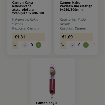
Camon Kaķu
Camon Kaķu
kaklasiksna
kaklasiksna elastīgā
atstarojoša ar
9x250/300mm
zvaniņu 10x200/300
Kategorija:
Kakla
Kategorija:
Kakla
siksnas
siksnas
Ražotājs:
Camon
Ražotājs:
Camon
€1.31
€1.69
0.
0
0
-
+
-
+
Camon Kaķu