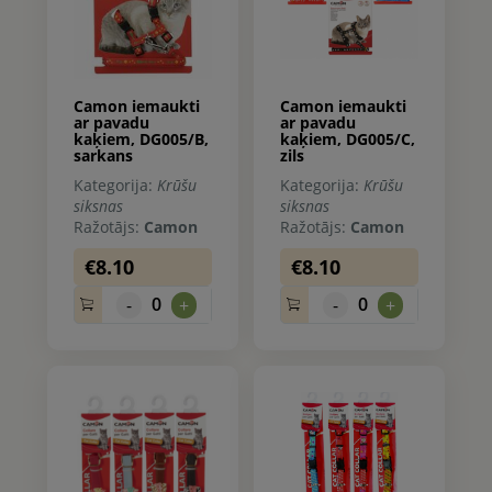
Camon iemaukti
Camon iemaukti
ar pavadu
ar pavadu
kaķiem, DG005/B,
kaķiem, DG005/C,
sarkans
zils
Kategorija:
Krūšu
Kategorija:
Krūšu
siksnas
siksnas
Ražotājs:
Camon
Ražotājs:
Camon
€8.10
€8.10
0
0
-
+
-
+