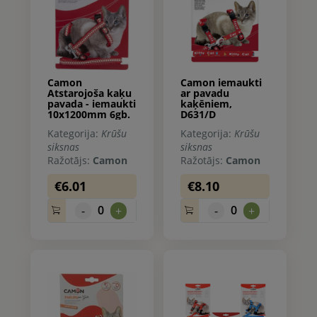
Camon
Camon iemaukti
Atstarojoša kaķu
ar pavadu
pavada - iemaukti
kaķēniem,
10x1200mm 6gb.
D631/D
Kategorija:
Krūšu
Kategorija:
Krūšu
siksnas
siksnas
Ražotājs:
Camon
Ražotājs:
Camon
€6.01
€8.10
0
0
-
+
-
+