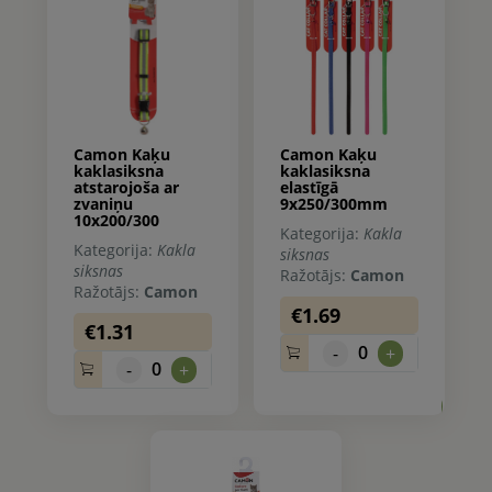
Camon Kaķu
Camon Kaķu
kaklasiksna
kaklasiksna
atstarojoša ar
elastīgā
zvaniņu
9x250/300mm
10x200/300
Kategorija:
Kakla
Kategorija:
Kakla
siksnas
siksnas
Ražotājs:
Camon
Ražotājs:
Camon
€1.69
€1.31
0
-
+
0
-
+
0.