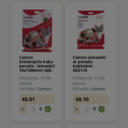
Camon
Camon iemaukti
Atstarojoša kaķu
ar pavadu
pavada - iemaukti
kaķēniem,
10x1200mm 6gb.
D631/D
Kategorija:
Krūšu
Kategorija:
Krūšu
siksnas
siksnas
Ražotājs:
Camon
Ražotājs:
Camon
€6.01
€8.10
0
0
-
+
-
+