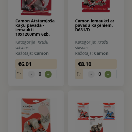
Camon Atstarojoša
Camon iemaukti ar
kaķu pavada -
pavadu kaķēniem,
iemaukti
D631/D
10x1200mm 6gb.
Kategorija:
Krūšu
Kategorija:
Krūšu
siksnas
siksnas
Ražotājs:
Camon
Ražotājs:
Camon
€6.01
€8.10
0
0
-
+
-
+