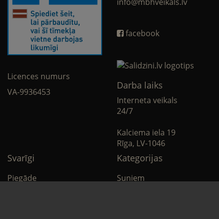
info@mbhveikals.lv
facebook
Licences numurs
Darba laiks
VA-9936453
Interneta veikals
24/7
Kalciema iela 19
Rīga, LV-1046
Svarīgi
Kategorijas
Piegāde
Suņiem
Apmaksa
Kaķiem
Noteikumi
Citi