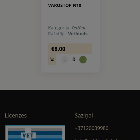
VAROSTOP N10
Kategorija:
Dažādi
Ražotājs:
Vetfonds
€8.00
0
-
+
Licenzes
Saziņai
+37120039980