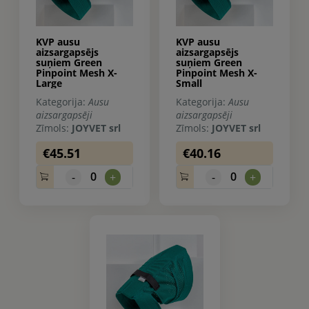
KVP ausu
KVP ausu
aizsargapsējs
aizsargapsējs
suņiem Green
suņiem Green
Pinpoint Mesh X-
Pinpoint Mesh X-
Large
Small
Kategorija:
Ausu
Kategorija:
Ausu
aizsargapsēji
aizsargapsēji
Zīmols:
JOYVET srl
Zīmols:
JOYVET srl
€45.51
€40.16
0
0
-
+
-
+