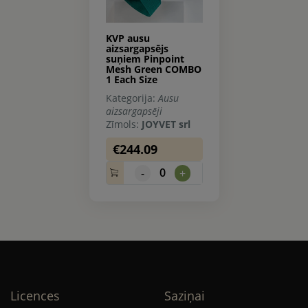
KVP ausu
aizsargapsējs
suņiem Pinpoint
Mesh Green COMBO
1 Each Size
Kategorija:
Ausu
aizsargapsēji
Zīmols:
JOYVET srl
€244.09
0
-
+
Licences
Saziņai