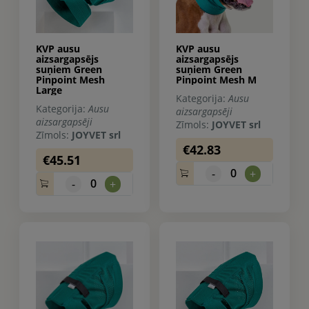
KVP ausu
KVP ausu
aizsargapsējs
aizsargapsējs
suņiem Green
suņiem Green
Pinpoint Mesh
Pinpoint Mesh M
Large
Kategorija:
Ausu
Kategorija:
Ausu
aizsargapsēji
aizsargapsēji
Zīmols:
JOYVET srl
Zīmols:
JOYVET srl
€42.83
€45.51
0
-
+
0
-
+