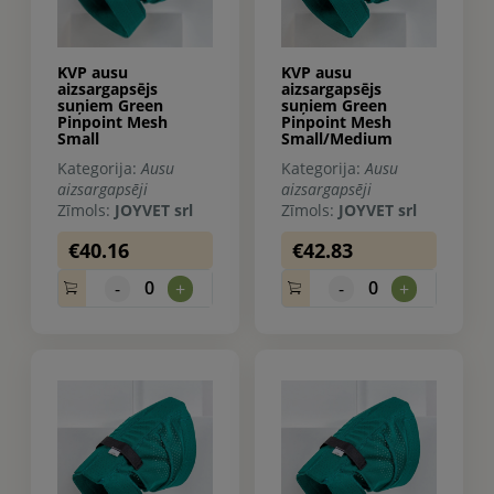
KVP ausu
KVP ausu
aizsargapsējs
aizsargapsējs
suņiem Green
suņiem Green
Pinpoint Mesh
Pinpoint Mesh
Small
Small/Medium
Kategorija:
Ausu
Kategorija:
Ausu
aizsargapsēji
aizsargapsēji
Zīmols:
JOYVET srl
Zīmols:
JOYVET srl
€40.16
€42.83
0
0
-
+
-
+