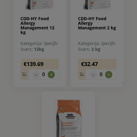
CDD-HY Food
CDD-HY Food
Allergy
Allergy
Management 12
Management 2 kg
kg
Kategorija:
Specific
Kategorija:
Specific
Svars:
12kg
Svars:
2 kg
€139.69
€32.47
0
0
-
+
-
+
0.