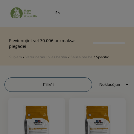
En
Pievienojiet vel 30.00€ bezmaksas
piegādei
Suņiem
/
Veterinārās līnijas barība
/
Sausā barība
/
Specific
Filtrēt