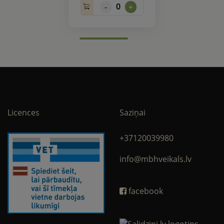
0
-
+
Licences
Saziņai
+37120039980
info@mbhveikals.lv
facebook