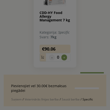
CDD-HY Food
Allergy
Management 7 kg
Kategorija:
Specific
Svars:
7kg
€90.06
0
-
+
Pievienojiet vel 30.00€ bezmaksas
piegādei
Suņiem
/
Veterinārās līnijas barība
/
Sausā barība
/
Specific