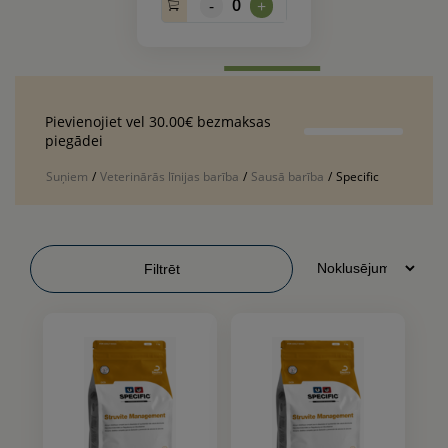
0
-
+
Pievienojiet vel 30.00€ bezmaksas
piegādei
Suņiem
/
Veterinārās līnijas barība
/
Sausā barība
/
Specific
Filtrēt