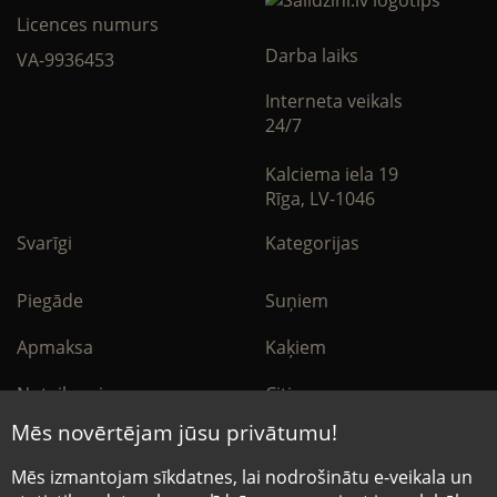
Licences numurs
Darba laiks
VA-9936453
Interneta veikals
24/7
Kalciema iela 19
Rīga, LV-1046
Svarīgi
Kategorijas
Piegāde
Suņiem
Apmaksa
Kaķiem
Noteikumi
Citi
Mēs novērtējam jūsu privātumu!
Privātuma politika
E-Aptieka
Mēs izmantojam sīkdatnes, lai nodrošinātu e-veikala un
Sīkdatņu noteikumi