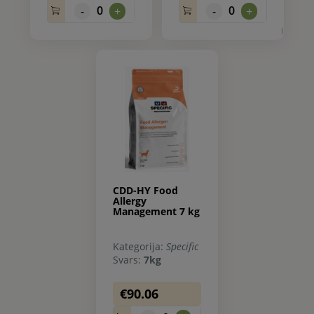
0
0
-
+
-
+
0.
CDD-HY Food
Allergy
Management 7 kg
Kategorija:
Specific
Svars:
7kg
€90.06